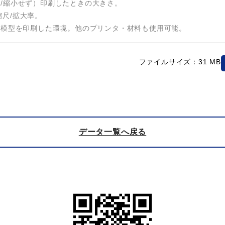
拡大/縮小せず）印刷したときの大きさ。
縮尺/拡大率。
、写真にある模型を印刷した環境。他のプリンタ・材料も使用可能。
ファイルサイズ：31 MB
データ一覧へ戻る