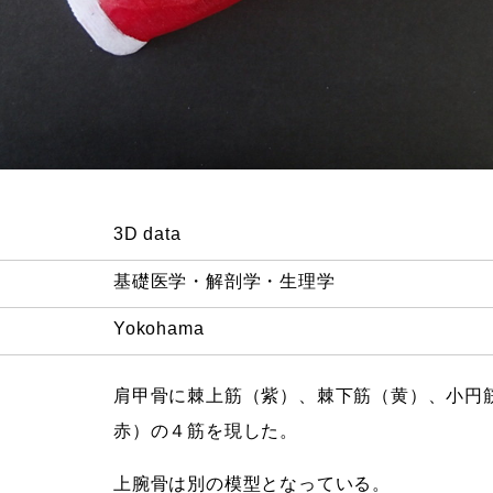
3D data
基礎医学・解剖学・生理学
Yokohama
肩甲骨に棘上筋（紫）、棘下筋（黄）、小円
赤）の４筋を現した。
上腕骨は別の模型となっている。