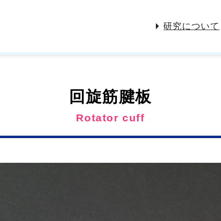
研究について
回旋筋腱板
Rotator cuff