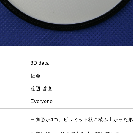
3D data
社会
渡辺 哲也
Everyone
三角形が4つ、ピラミッド状に積み上がった