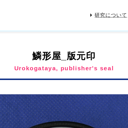
研究について
鱗形屋_版元印
Urokogataya, publisher's seal