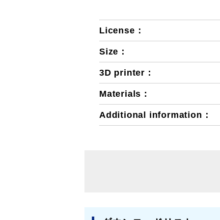
License：
Size：
3D printer：
Materials：
Additional information：