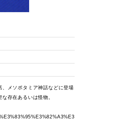
話、メソポタミア神話などに登場
聖な存在あるいは怪物。
82%B9%E3%83%95%E3%82%A3%E3