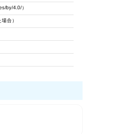
es/by/4.0/）
た場合）