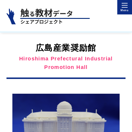
広島産業奨励館
Hiroshima Prefectural Industrial
Promotion Hall